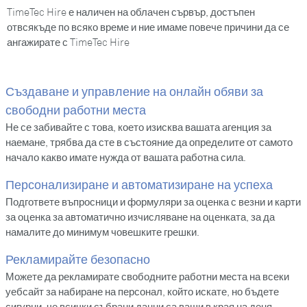
TimeTec Hire е наличен на облачен сървър, достъпен
отвсякъде по всяко време и ние имаме повече причини да се
ангажирате с TimeTec Hire
Създаване и управление на онлайн обяви за
свободни работни места
Не се забивайте с това, което изисква вашата агенция за
наемане, трябва да сте в състояние да определите от самото
начало какво имате нужда от вашата работна сила.
Персонализиране и автоматизиране на успеха
Подгответе въпросници и формуляри за оценка с везни и карти
за оценка за автоматично изчисляване на оценката, за да
намалите до минимум човешките грешки.
Рекламирайте безопасно
Можете да рекламирате свободните работни места на всеки
уебсайт за набиране на персонал, който искате, но бъдете