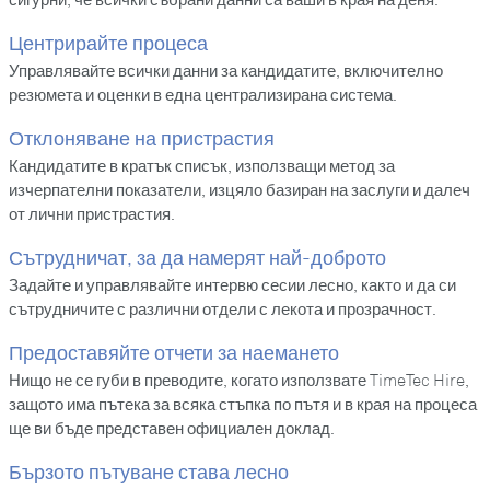
сигурни, че всички събрани данни са ваши в края на деня.
Центрирайте процеса
Управлявайте всички данни за кандидатите, включително
резюмета и оценки в една централизирана система.
Отклоняване на пристрастия
Кандидатите в кратък списък, използващи метод за
изчерпателни показатели, изцяло базиран на заслуги и далеч
от лични пристрастия.
Сътрудничат, за да намерят най-доброто
Задайте и управлявайте интервю сесии лесно, както и да си
сътрудничите с различни отдели с лекота и прозрачност.
Предоставяйте отчети за наемането
Нищо не се губи в преводите, когато използвате TimeTec Hire,
защото има пътека за всяка стъпка по пътя и в края на процеса
ще ви бъде представен официален доклад.
Бързото пътуване става лесно