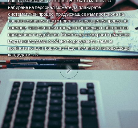
вашата компания. С TimeTec Hire като машина за
набиране на персонал можете да планирате
систематичен процес, придържащ се към протокола на
вашата компания и да го прилагате през целия процес на
наемане, така че всеки етап да се провежда с абсолютна
прозрачност и удобство. Можете да отхвърлите различни
мъртви килограми, особено по документи, така че
крайната концентрация да бъде наемането на подходящи
кандидати. \ N